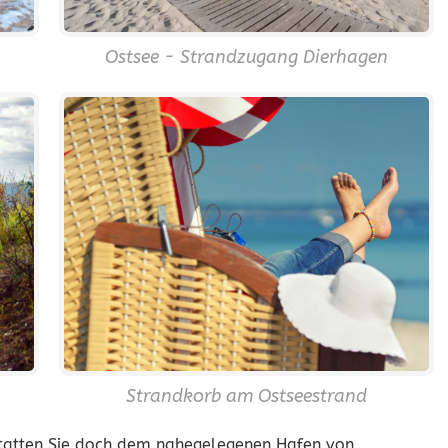
Ostsee - Strandzugang Dierhagen
Strandkorb am Ostseestrand
statten Sie doch dem nahegelegenen Hafen von