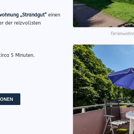
wohnung „Strandgut“
einen
r der reizvollsten
Ferienwohnu
circa 5 Minuten.
IONEN