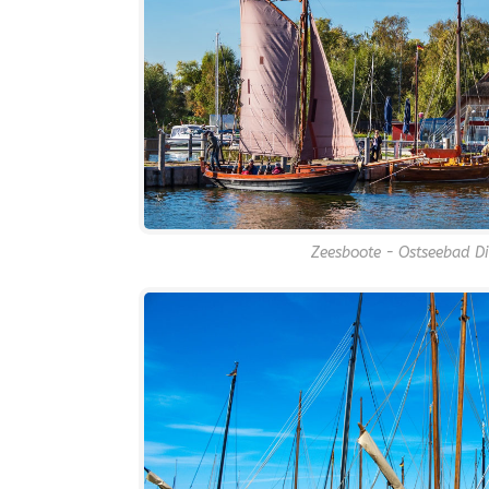
Zeesboote - Ostseebad D